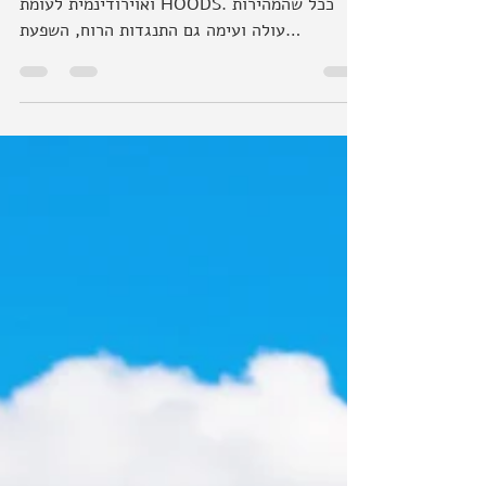
יתרונות האחיזה ב- DROPS 1# עמידה אגרסיבית
ואוירודינמית לעומת HOODS. ככל שהמהירות
עולה ועימה גם התנגדות הרוח, השפעת
האוירודינמיות של ברוכב...