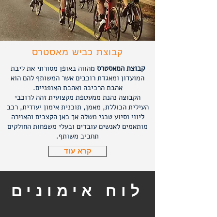
קבוצת כביש מאסטרס
קבוצת המאסטרס
מהווה באופן מסורתי את ליבת
המועדון ומאגדת רוכבים אשר המשותף להם הוא
אהבת הרכיבה ואהבת האופניים.
הקבוצה נהנת ממעטפת מקצועית זהה לרוכבי
העילית הכוללת, מאמן, תוכנית אימון יעודית, רכב
ליווי וסיוע טכני משלה אך כאן הקצבים והאוירה
מותאמים לאנשים עובדים ובעלי משפחות החולקים
תחביב משותף.
קרא עוד
לוח אימונים