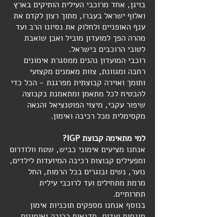
בויגן, אחד מרוכבי העילית הותיקים בארץ
ואלוף ישראל בעברו, מתוך רצון לקדם את
ענף האופניים ולחלוק את נסיונו הרב ועד
מהרה הפך למועדון מוביל ואבן שואבת
לטובי הרוכבים בישראל.
רוכבי המועדון נהנים ממסגרת אימונים
רחבה ומגוונת, צוות מאמנים מקצועי
ותומך ואוירה קבוצתית מפרגנת - הכל כדי
להבטיח לכל מתאמן ומתאמנת בקבוצה
שיפור עקבי, מיצוי הפוטנציאל והנאה
מקסימלית מכל רכיבה ואימון.
למי מתאימה קבוצת IGP?
אנחנו מציעים אימוני כביש, שטח וולודרום
ומפעילים קבוצות רכיבה המיועדות לילדים,
נוער, נשים ובוגרים בכל הרמות, החל
מרמת מתחילים ועד לרוכבי עילית
תחרותיים.
בנוסף אנחנו מספקים תוכניות אימון
מונחות יעדים, סדנאות רכיבה ואימונים