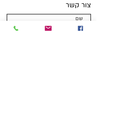
צור קשר
שלח
goproisr@gmail.com
צחי בויגן
8625 625 052
ניצן הנדלר
054 566 7477
פז בש
052 831 4227