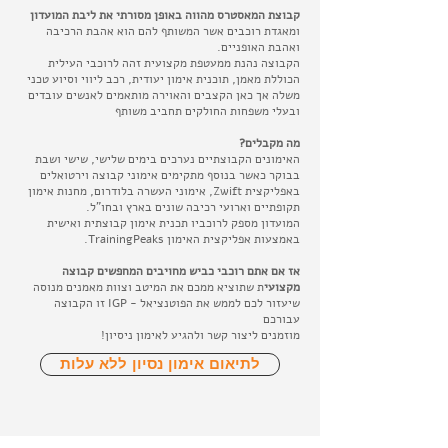
קבוצת המאסטרס מהווה באופן מסורתי את ליבת המועדון
ומאגדת רוכבים אשר המשותף להם הוא אהבת הרכיבה
ואהבת האופניים.
הקבוצה נהנת ממעטפת מקצועית זהה לרוכבי העילית
הכוללת מאמן, תוכנית אימון יעודית, רכב ליווי וסיוע טכני
משלה אך כאן הקצבים והאוירה מותאמים לאנשים עובדים
ובעלי משפחות החולקים תחביב משותף
מה מקבלים?
האימונים הקבוצתיים נערכים בימים שלישי, שישי ושבת
בבוקר כאשר בנוסף מתקימים אימוני קבוצה וירטואלים
באפליקצית Zwift, אימוני העשרה בלודרום, מחנות אימון
תקופתיים וארועי רכיבה שונים בארץ ובחו"ל.
המועדון מספק לרוכביו תכנית אימון קבוצתית ואישית
באמצעות אפליקצית האימון TrainingPeaks.
אז אם אתם רוכבי כביש מחויבים המחפשים קבוצה
מקצועי
ת שתוציא ממכם את המיטב וצוות מאמנים מנוסה
שיעזור לכם לממש את הפוטנציאל - IGP זו הקבוצה
עבורכם
מוזמנים ליצור קשר ולהגיע לאימון ניסיון!
לתיאום אימון נסיון ללא עלות